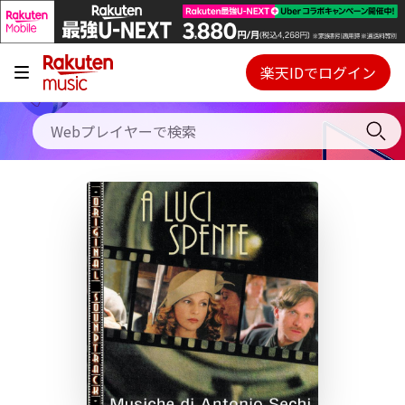
キャンペーン
料金プラン
楽天IDでログイン
Webプレイヤー
使い方
ご契約内容の確認・変更
ヘルプ
初回30日間無料お試し