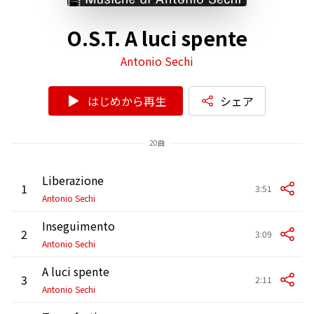
O.S.T. A luci spente
Antonio Sechi
はじめから再生
シェア
20曲
Liberazione
1
3:51
Antonio Sechi
Inseguimento
2
3:09
Antonio Sechi
A luci spente
3
2:11
Antonio Sechi