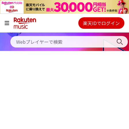
キャンペーン
料金プラン
楽天IDでログイン
Webプレイヤー
使い方
ご契約内容の確認・変更
ヘルプ
初回30日間無料お試し