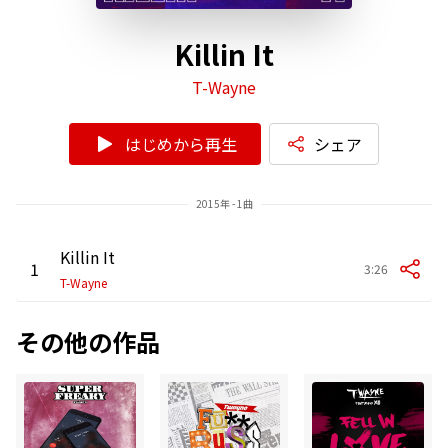
Killin It
T-Wayne
はじめから再生
シェア
2015年 - 1曲
Killin It
1
3:26
T-Wayne
その他の作品