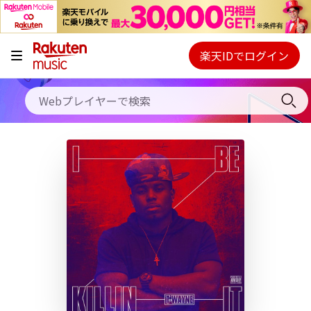
キャンペーン
料金プラン
楽天IDでログイン
Webプレイヤー
使い方
ご契約内容の確認・変更
ヘルプ
初回30日間無料お試し