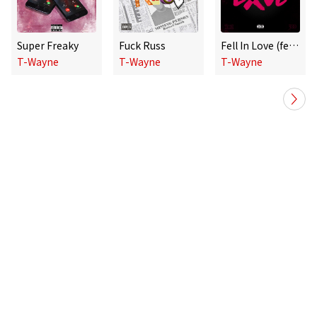
Super Freaky
Fuck Russ
Fell In Love (feat. XO)
T-Wayne
T-Wayne
T-Wayne