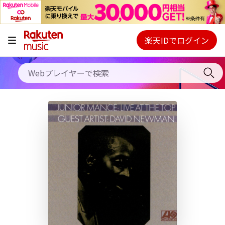
キャンペーン
料金プラン
楽天IDでログイン
Webプレイヤー
使い方
ご契約内容の確認・変更
ヘルプ
初回30日間無料お試し