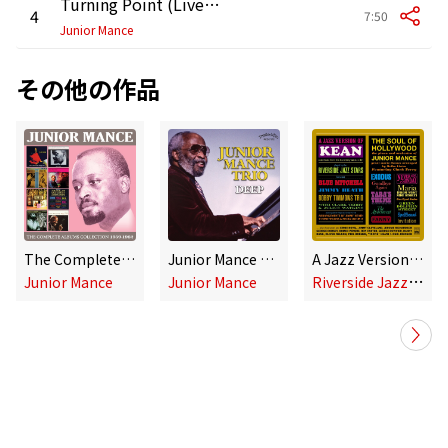
Turning Point (Live Version)
4
7:50
Junior Mance
その他の作品
The Complete Albums Collection 1959 - 1962
Junior Mance Trio - Deep
A Jazz Version of "Kean" Played by the Riverside Jazz Stars / "The Soul of Hollywood" The Piano and Orchestra of Junior Mance Great Movie Themes Arranged by Melba Liston
R
iverside Jazz Stars & Junior Mance
Junior Mance
Junior Mance