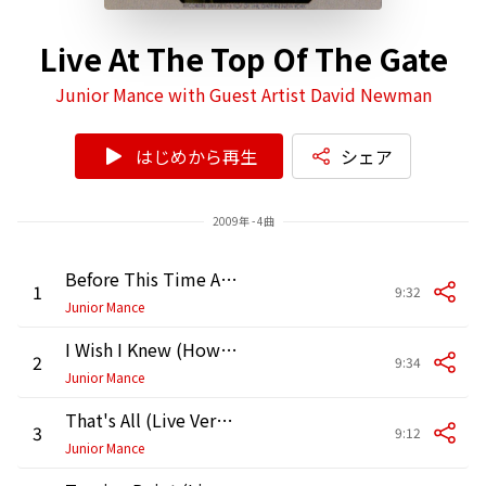
Live At The Top Of The Gate
Junior Mance with Guest Artist David Newman
はじめから再生
シェア
2009年 - 4曲
Before This Time Another Year (Live Version)
1
9:32
Junior Mance
I Wish I Knew (How It Would Feel to Be Free) [Live Version]
2
9:34
Junior Mance
That's All (Live Version)
3
9:12
Junior Mance