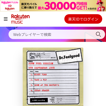
キャンペーン
料金プラン
楽天IDでログイン
Webプレイヤー
使い方
ご契約内容の確認・変更
ヘルプ
初回30日間無料お試し