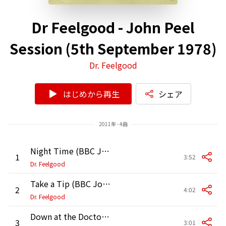
Dr Feelgood - John Peel
Session (5th September 1978)
Dr. Feelgood
はじめから再生
シェア
2011年 - 4曲
Night Time (BBC John Peel Session)
1
3:52
Dr. Feelgood
Take a Tip (BBC John Peel Session)
2
4:02
Dr. Feelgood
Down at the Doctors (BBC John Peel Session)
3
3:01