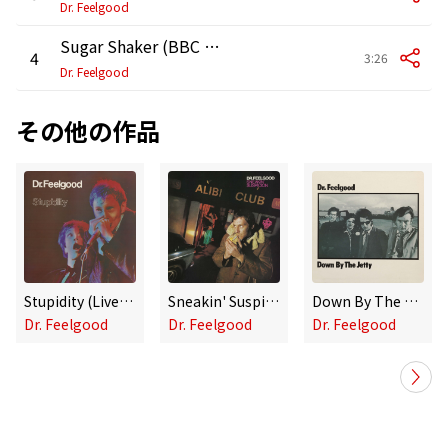
Dr. Feelgood
Sugar Shaker (BBC John Peel Session)
4
3:26
Dr. Feelgood
その他の作品
Stupidity (Live) [2025 Remaster]
Sneakin' Suspicion (2025 Remaster)
Down By The Jetty (2025 Remaster)
Dr. Feelgood
Dr. Feelgood
Dr. Feelgood