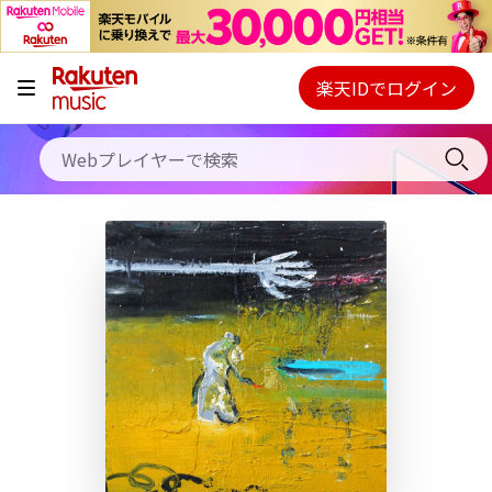
キャンペーン
料金プラン
楽天IDでログイン
Webプレイヤー
使い方
ご契約内容の確認・変更
ヘルプ
初回30日間無料お試し