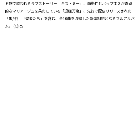
ド感で歌われるラブストーリー「キス・ミー」、前衛性とポップネスが奇跡
的なマリアージュを果たしている「退廃万歳」、先行で配信リリースされた
「聖/俗」「聖者たち」を含む、全10曲を収録した新体制初となるフルアルバ
ム。 (C)RS