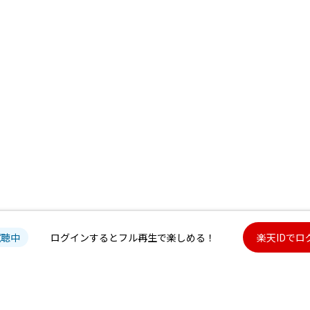
試聴中
ログインするとフル再生で楽しめる！
楽天IDでロ