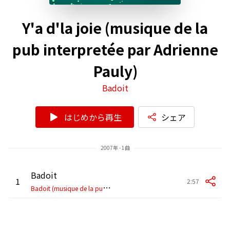
Y'a d'la joie (musique de la
pub interpretée par Adrienne
Pauly)
Badoit
はじめから再生
シェア
2007年 - 1曲
Badoit
1
2:57
B
adoit (musique de la pub interpretée par Adrienne Pauly)