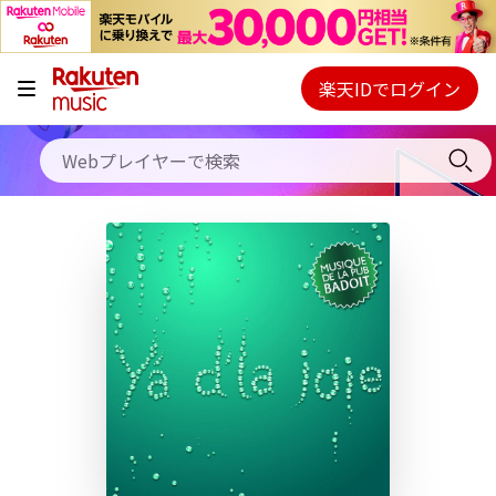
キャンペーン
料金プラン
楽天IDでログイン
Webプレイヤー
使い方
ご契約内容の確認・変更
ヘルプ
初回30日間無料お試し