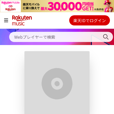
キャンペーン
料金プラン
楽天IDでログイン
Webプレイヤー
使い方
ご契約内容の確認・変更
ヘルプ
初回30日間無料お試し