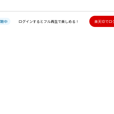
試聴中
ログインするとフル再生で楽しめる！
楽天IDでロ