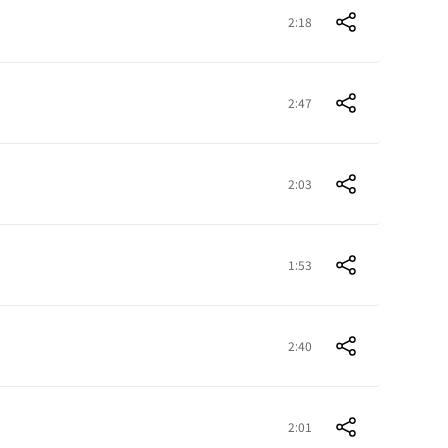
2:18
2:47
2:03
1:53
2:40
2:01