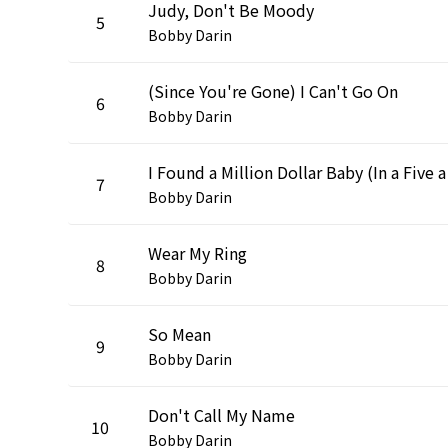
Judy, Don't Be Moody
5
Bobby Darin
(Since You're Gone) I Can't Go On
6
Bobby Darin
I Found
7
Bobby Darin
Wear My Ring
8
Bobby Darin
So Mean
9
Bobby Darin
Don't Call My Name
10
Bobby Darin