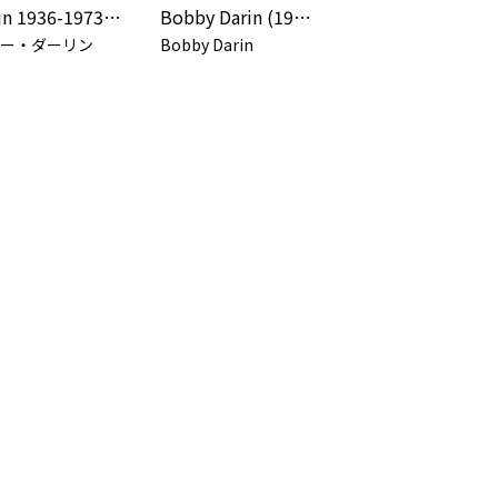
Darin 1936-1973 (Expanded Edition)
Bobby Darin (1936-1973) : Two
ー・ダーリン
Bobby Darin