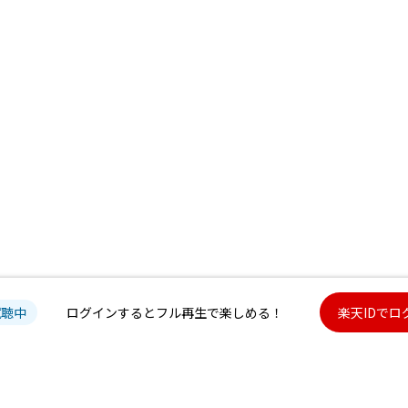
試聴中
ログインするとフル再生で楽しめる！
楽天IDでロ