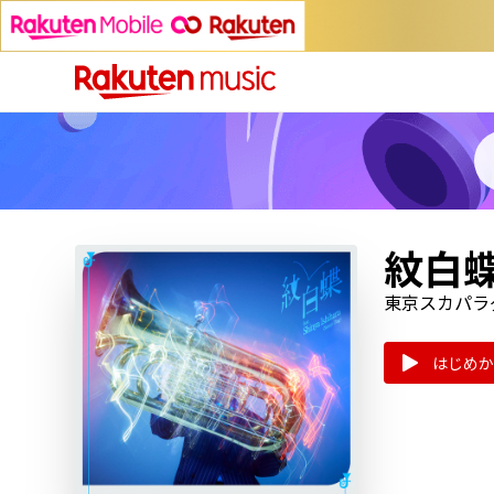
紋白蝶 
東京スカパラ
はじめか