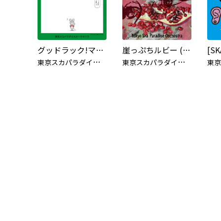
グッドラック!マイフレンド feat.ムロツヨシ & さかなクン
崖っぷちルビー (VS. アイナ・ジ・エンド)
[S
東
京スカパラダイスオーケストラ
東
京スカパラダイスオーケストラ