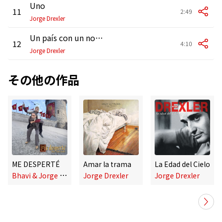
Uno
11
2:49
Jorge Drexler
Un país con un nombre de río
12
4:10
Jorge Drexler
その他の作品
ME DESPERTÉ
Amar la trama
La Edad del Cielo
B
havi & Jorge Drexler
Jorge Drexler
Jorge Drexler