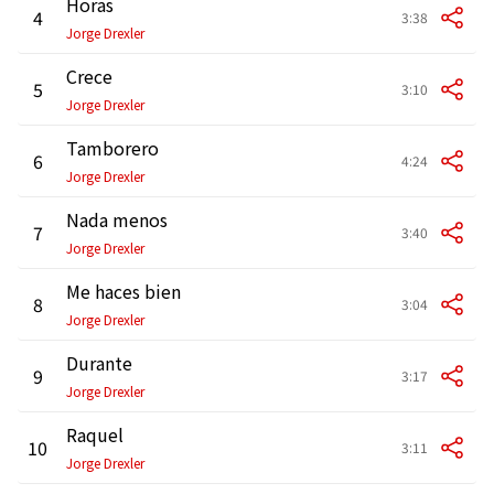
Horas
4
3:38
Jorge Drexler
Crece
5
3:10
Jorge Drexler
Tamborero
6
4:24
Jorge Drexler
Nada menos
7
3:40
Jorge Drexler
Me haces bien
8
3:04
Jorge Drexler
Durante
9
3:17
Jorge Drexler
Raquel
10
3:11
Jorge Drexler