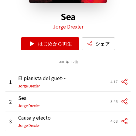
Sea
Jorge Drexler
はじめから再生
シェア
2001年 - 12曲
El pianista del gueto de Varsovia
1
4:17
Jorge Drexler
Sea
2
3:45
Jorge Drexler
Causa y efecto
3
4:03
Jorge Drexler