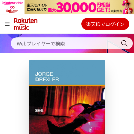
キャンペーン
料金プラン
楽天IDでログイン
Webプレイヤー
使い方
ご契約内容の確認・変更
ヘルプ
初回30日間無料お試し