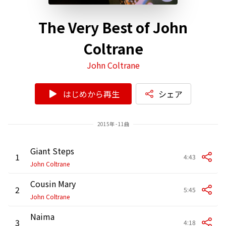
The Very Best of John
Coltrane
John Coltrane
はじめから再生
シェア
2015年 - 11曲
Giant Steps
1
4:43
John Coltrane
Cousin Mary
2
5:45
John Coltrane
Naima
3
4:18