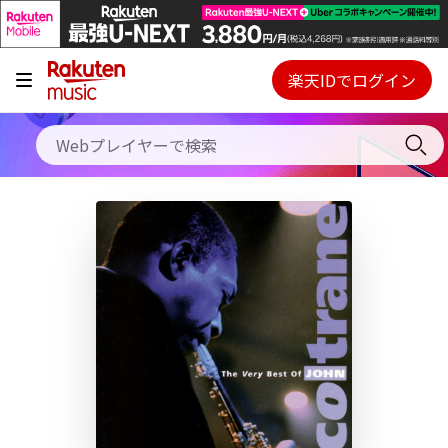
キャンペーン
料金プラン
楽天IDでログイン
Webプレイヤー
使い方
ご契約内容の確認・変更
ヘルプ
初回30日間無料お試し