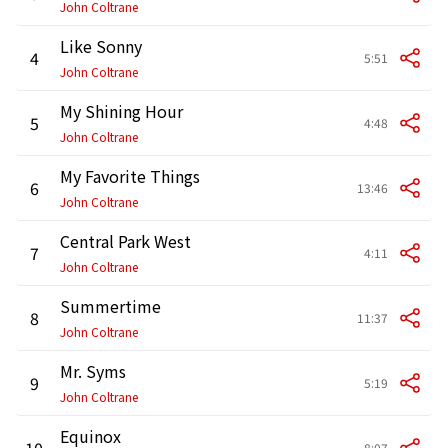
John Coltrane
Like Sonny
4
5:51
John Coltrane
My Shining Hour
5
4:48
John Coltrane
My Favorite Things
6
13:46
John Coltrane
Central Park West
7
4:11
John Coltrane
Summertime
8
11:37
John Coltrane
Mr. Syms
9
5:19
John Coltrane
Equinox
10
8:07