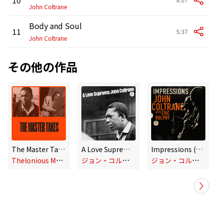
John Coltrane
Body and Soul
11
5:37
John Coltrane
その他の作品
The Master Takes
A Love Supreme (Monophonic Edition)
Impressions (Live)
T
helonious Monk, John Coltrane
ジ
ョン・コルトレーン
ジ
ョン・コルトレーン