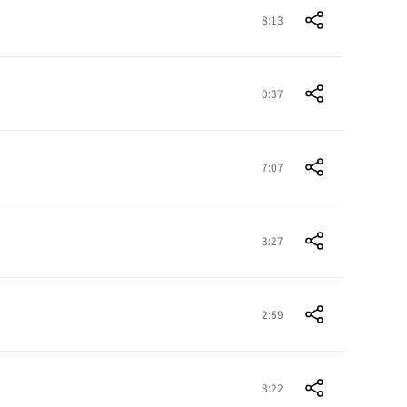
8:13
0:37
7:07
3:27
2:59
3:22