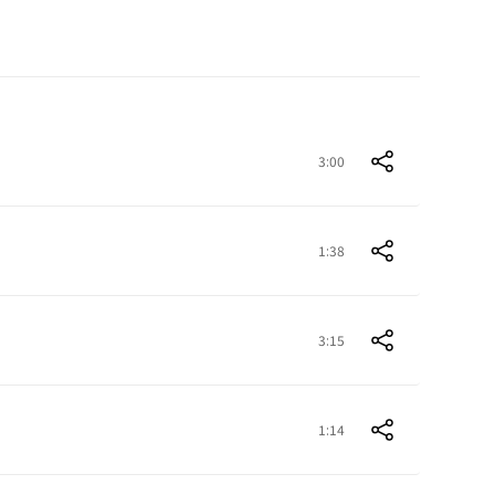
3:00
1:38
3:15
1:14