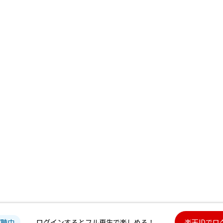
試聴中
ログインするとフル再生で楽しめる！
楽天IDでロ