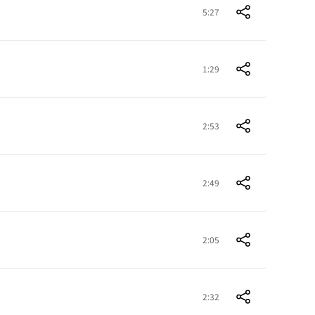
5:27
1:29
2:53
2:49
2:05
2:32