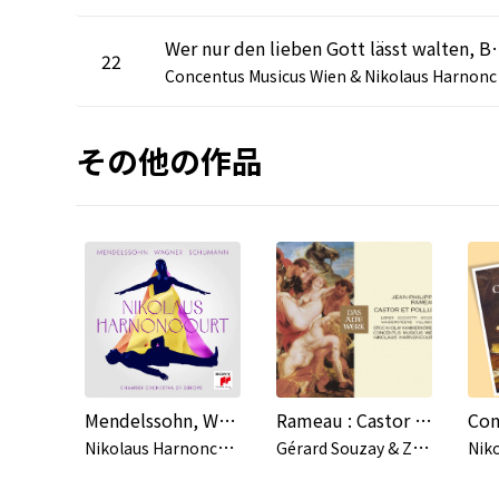
Wer nur den lieben Gott lässt walten, BWV 
22
oncen
その他の作品
Mendelssohn, Wagner, Schumann
Rameau : Castor et Pollux (DAW 50)
N
ikolaus Harnoncourt,Chamber Orchestra of Europe,Arnold Schoenberg Chor,Elisabeth Kulman
G
érard Souzay & Zeger Vandersteene & Nikolaus Harnoncourt & Concentus Musicus Wien