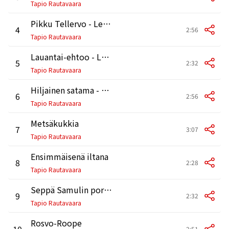
Tapio Rautavaara
Pikku Tellervo - Lebe wohl du kleine Monika
4
2:56
Tapio Rautavaara
Lauantai-ehtoo - La Spagnola
5
2:32
Tapio Rautavaara
Hiljainen satama - U vetra net nikakogo druga
6
2:56
Tapio Rautavaara
Metsäkukkia
7
3:07
Tapio Rautavaara
Ensimmäisenä iltana
8
2:28
Tapio Rautavaara
Seppä Samulin portti
9
2:32
Tapio Rautavaara
Rosvo-Roope
10
2:51