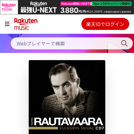
キャンペーン
料金プラン
楽天IDでログイン
Webプレイヤー
使い方
ご契約内容の確認・変更
ヘルプ
初回30日間無料お試し