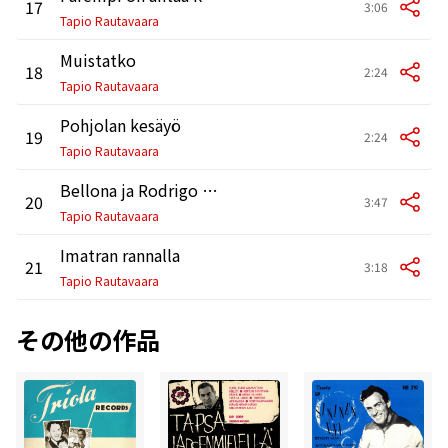
17
3:06
Tapio Rautavaara
Muistatko
18
2:24
Tapio Rautavaara
Pohjolan kesäyö
19
2:24
Tapio Rautavaara
Bellona ja Rodrigo - Estudiantina
20
3:47
Tapio Rautavaara
Imatran rannalla
21
3:18
Tapio Rautavaara
その他の作品