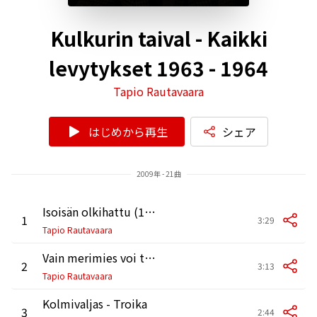
Kulkurin taival - Kaikki
levytykset 1963 - 1964
Tapio Rautavaara
はじめから再生
シェア
2009年 - 21曲
Isoisän olkihattu (1963 versio)
1
3:29
Tapio Rautavaara
Vain merimies voi tietää (1963 versio)
2
3:13
Tapio Rautavaara
Kolmivaljas - Troika
3
2:44