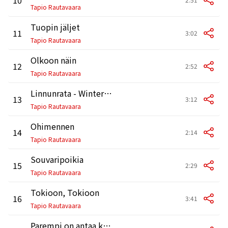
Tapio Rautavaara
Tuopin jäljet
11
3:02
Tapio Rautavaara
Olkoon näin
12
2:52
Tapio Rautavaara
Linnunrata - Wintergatan
13
3:12
Tapio Rautavaara
Ohimennen
14
2:14
Tapio Rautavaara
Souvaripoikia
15
2:29
Tapio Rautavaara
Tokioon, Tokioon
16
3:41
Tapio Rautavaara
Parempi on antaa kuin ottaa