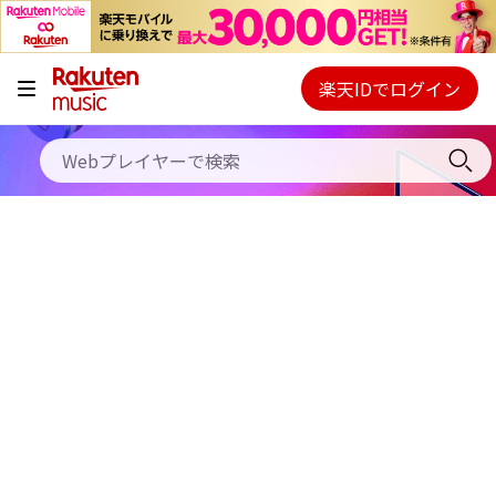
キャンペーン
料金プラン
楽天IDでログイン
Webプレイヤー
使い方
ご契約内容の確認・変更
ヘルプ
初回30日間無料お試し