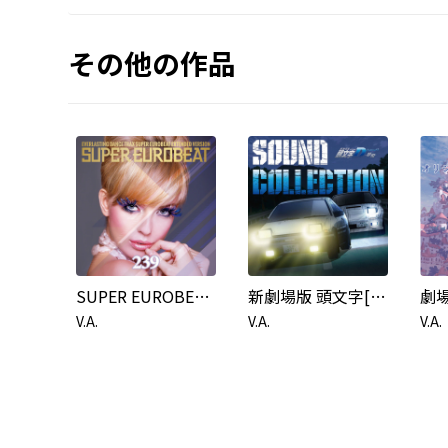
その他の作品
SUPER EUROBEAT VOL.239
新劇場版 頭文字[イニシャル]D Legend3 -夢現- Sound Collection
V.A.
V.A.
V.A.