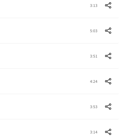
3:13
5:03
3:51
4:24
3:53
3:14