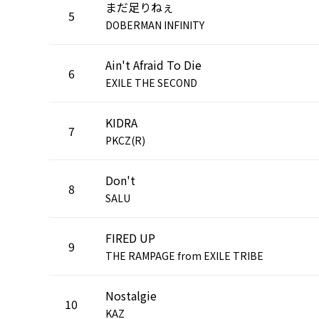
まだ足りねぇ
5
DOBERMAN INFINITY
Ain't Afraid To Die
6
EXILE THE SECOND
KIDRA
7
PKCZ(R)
Don't
8
SALU
FIRED UP
9
THE RAMPAGE from EXILE TRIBE
Nostalgie
10
KAZ