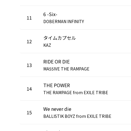
6 -Six-
11
DOBERMAN INFINITY
タイムカプセル
12
KAZ
RIDE OR DIE
13
MA55IVE THE RAMPAGE
THE POWER
14
THE RAMPAGE from EXILE TRIBE
We never die
15
BALLISTIK BOYZ from EXILE TRIBE