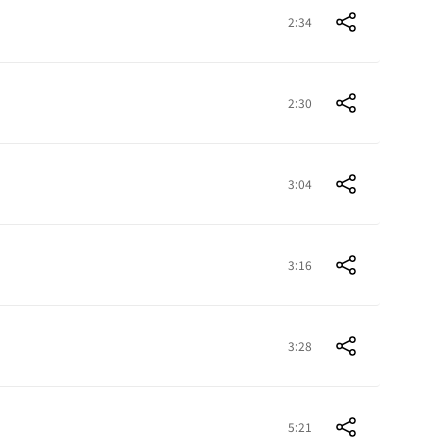
2:34
2:30
3:04
3:16
3:28
5:21