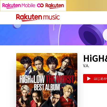
HiGH
V.A.
はじめか