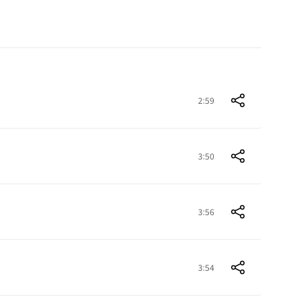
2:59
3:50
3:56
3:54