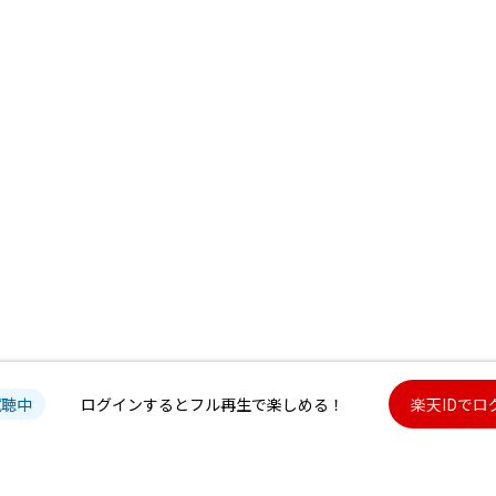
試聴中
ログインするとフル再生で楽しめる！
楽天IDでロ