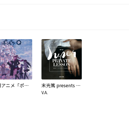
劇場アニメ「ポッピンQ」オリジナルサウンドトラックセレクション
末光篤 presents 「Super Private Lesson」 supported by 日本工学院専門学校
V.A.