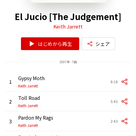
El Jucio [The Judgement]
Keith Jarrett
はじめから再生
シェア
2007年 - 7曲
Gypsy Moth
1
8:18
Keith Jarrett
Toll Road
2
5:43
Keith Jarrett
Pardon My Rags
3
2:43
Keith Jarrett