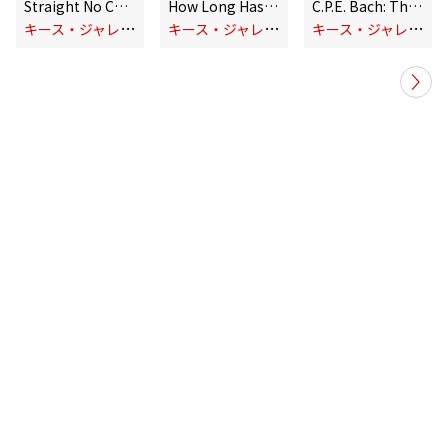
Straight No Chaser (Live)
How Long Has This Been Going On (Live)
C.P.E. Bach: The Württemberg Sonatas
キ
ース・ジャレット
キ
ース・ジャレット
キ
ース・ジャレット