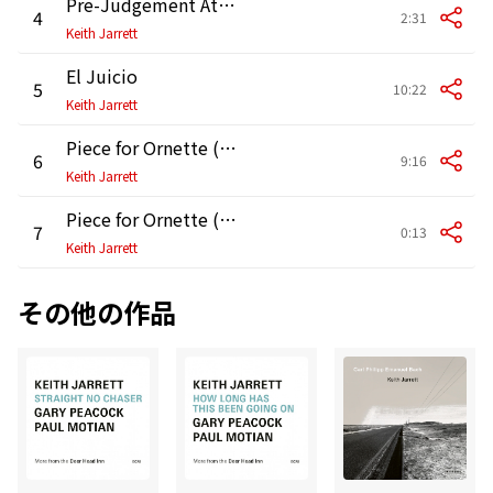
Pre-Judgement Atmosphere
4
2:31
Keith Jarrett
El Juicio
5
10:22
Keith Jarrett
Piece for Ornette (L. V.)
6
9:16
Keith Jarrett
Piece for Ornette (S. V.)
7
0:13
Keith Jarrett
その他の作品