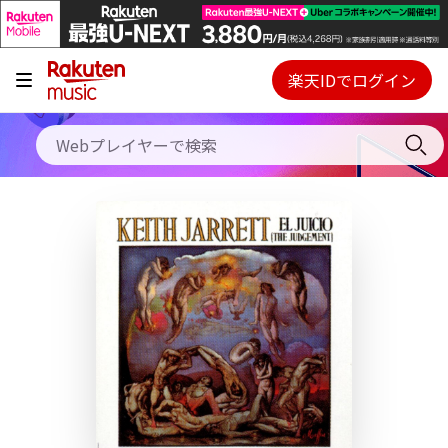
キャンペーン
料金プラン
楽天IDでログイン
Webプレイヤー
使い方
ご契約内容の確認・変更
ヘルプ
初回30日間無料お試し