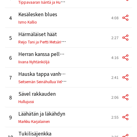
T
ippavaaran Isäntä ja Humppa-Veikot
Kesälesken blues
4
4:08
Ismo Kallio
Härmäläiset häät
5
2:27
R
eijo Tani ja Pertti Metsärinteen yhtye
Herran kanssa pellon laidassa
6
4:16
Iivana Nyhtänköljä
Hauska tappa vanha tuttu
7
2:41
S
eitsemän Seinähullua Veljestä
Sävel rakkauden
8
2:06
Hullujussi
Läähätän ja läkähdyn
9
2:55
Markku Karjalainen
Tukilisäjenkka
10
2:35