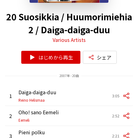
20 Suosikkia / Huumorimiehia
2 / Daiga-daiga-duu
Various Artists
はじめから再生
シェア
2007年 - 20曲
Daiga-daiga-duu
1
3:05
Reino Helismaa
Oho! sano Eemeli
2
2:52
Eemeli
Pieni polku
3
2:21