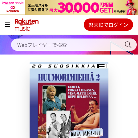
キャンペーン
料金プラン
楽天IDでログイン
Webプレイヤー
使い方
ご契約内容の確認・変更
ヘルプ
初回30日間無料お試し