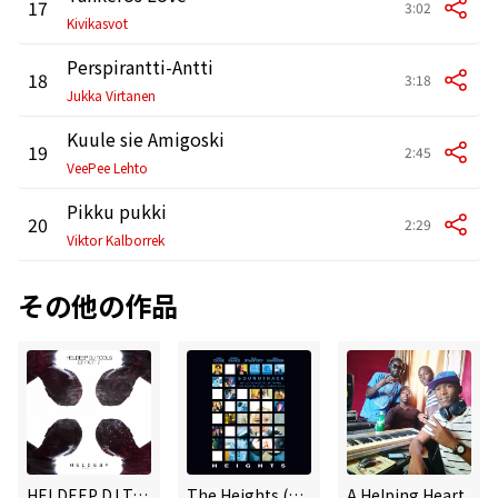
17
3:02
Kivikasvot
Perspirantti-Antti
18
3:18
Jukka Virtanen
Kuule sie Amigoski
19
2:45
VeePee Lehto
Pikku pukki
20
2:29
Viktor Kalborrek
その他の作品
HELDEEP DJ Tools, Pt. 7 - EP
The Heights (Original Soundtrack)
A Helping Heart