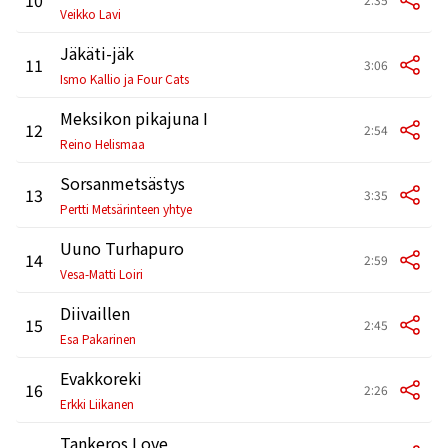
Veikko Lavi
Jäkäti-jäk
11
3:06
Ismo Kallio ja Four Cats
Meksikon pikajuna I
12
2:54
Reino Helismaa
Sorsanmetsästys
13
3:35
Pertti Metsärinteen yhtye
Uuno Turhapuro
14
2:59
Vesa-Matti Loiri
Diivaillen
15
2:45
Esa Pakarinen
Evakkoreki
16
2:26
Erkki Liikanen
Tankeros Love