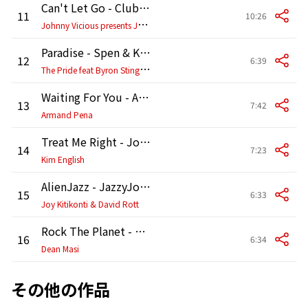
Can't Let Go - Club Mix
11
10:26
J
ohnny Vicious presents Judy Albanese
Paradise - Spen & Karizma Dub
12
6:39
T
he Pride feat Byron Stingily, Norma Jean & Jasper Street
Waiting For You - Armand Pena's Piano Dub
13
7:42
Armand Pena
Treat Me Right - Jon Cutler Instrumental
14
7:23
Kim English
AlienJazz - JazzyJoy Mix
15
6:33
Joy Kitikonti & David Rott
Rock The Planet - Masi & Mello's Spaced-Out Dub
16
6:34
Dean Masi
その他の作品