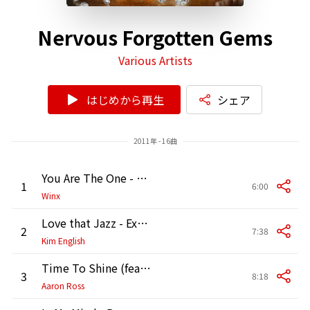
Nervous Forgotten Gems
Various Artists
はじめから再生
シェア
2011年 - 16曲
You Are The One - King Britt's Sylk City Vocal Mix
1
6:00
Winx
Love that Jazz - Extended Instrumental
2
7:38
Kim English
Time To Shine (feat. Natasha Watts) [MuthaFunkaz Soul Time Instrumental]
3
8:18
Aaron Ross