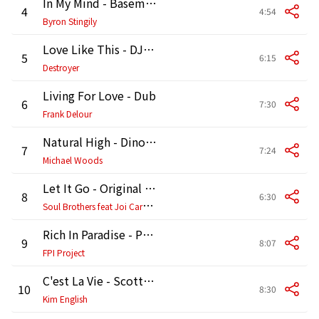
In My Mind - Basement Boys Paradox Dub
4
4:54
Byron Stingily
Love Like This - DJ Spen & Karizma Instrumental
5
6:15
Destroyer
Living For Love - Dub
6
7:30
Frank Delour
Natural High - Dino Lenny Classic Rave Mix
7
7:24
Michael Woods
Let It Go - Original Mix Instrumental
8
6:30
S
oul Brothers feat Joi Cardwell
Rich In Paradise - Piano Paradise Remix
9
8:07
FPI Project
C'est La Vie - Scott Wozniak Instrumental
10
8:30
Kim English