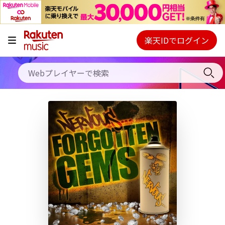
キャンペーン
料金プラン
楽天IDでログイン
Webプレイヤー
使い方
ご契約内容の確認・変更
ヘルプ
初回30日間無料お試し