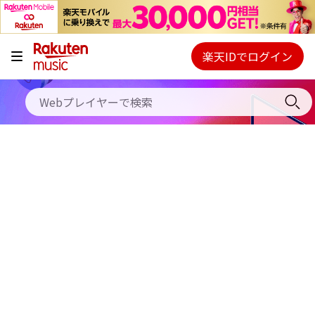
キャンペーン
料金プラン
楽天IDでログイン
Webプレイヤー
使い方
ご契約内容の確認・変更
ヘルプ
初回30日間無料お試し