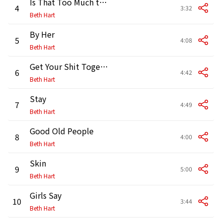
Is That Too Much to Ask
4
3:32
Beth Hart
By Her
5
4:08
Beth Hart
Get Your Shit Together
6
4:42
Beth Hart
Stay
7
4:49
Beth Hart
Good Old People
8
4:00
Beth Hart
Skin
9
5:00
Beth Hart
Girls Say
10
3:44
Beth Hart