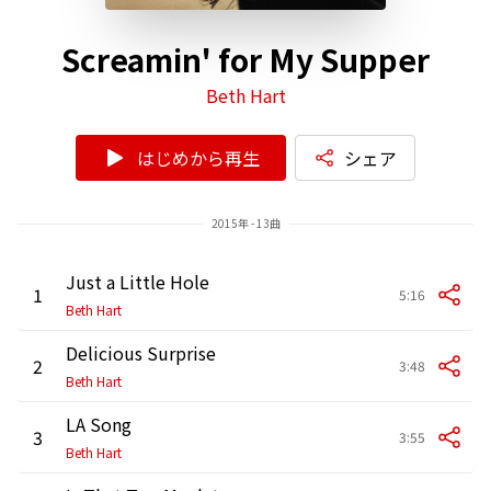
Screamin' for My Supper
Beth Hart
はじめから再生
シェア
2015年 - 13曲
Just a Little Hole
1
5:16
Beth Hart
Delicious Surprise
2
3:48
Beth Hart
LA Song
3
3:55
Beth Hart