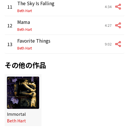
The Sky Is Falling
11
4:34
Beth Hart
Mama
12
4:27
Beth Hart
Favorite Things
13
9:02
Beth Hart
その他の作品
Immortal
Beth Hart