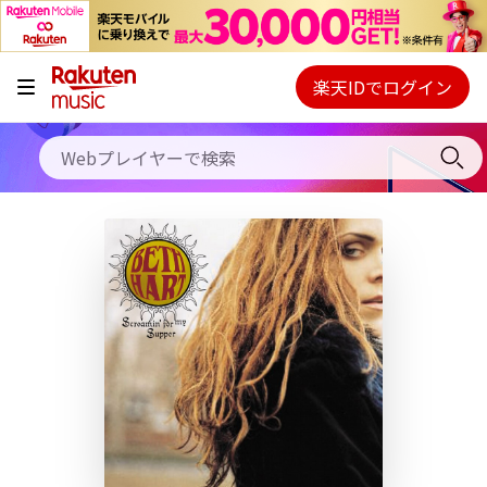
キャンペーン
料金プラン
楽天IDでログイン
Webプレイヤー
使い方
ご契約内容の確認・変更
ヘルプ
初回30日間無料お試し