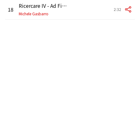
Ricercare IV - Ad Finem (Organo)
18
2:32
Michele Gasbarro