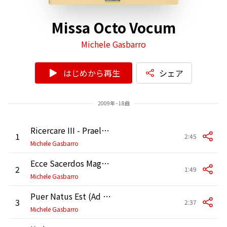
Missa Octo Vocum
Michele Gasbarro
はじめから再生
シェア
2009年 - 18曲
Ricercare III - Praeludium Ante Missam (Organo)
1
2:45
Michele Gasbarro
Ecce Sacerdos Magnus (Ad Ingressum Epischopi In Ecclesia)
2
1:49
Michele Gasbarro
Puer Natus Est (Ad Introitum)
3
2:37
Michele Gasbarro