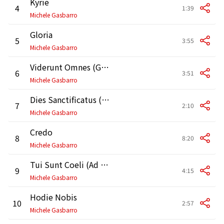
Kyrie
4
1:39
Michele Gasbarro
Gloria
5
3:55
Michele Gasbarro
Viderunt Omnes (Graduale)
6
3:51
Michele Gasbarro
Dies Sanctificatus (Alleluia)
7
2:10
Michele Gasbarro
Credo
8
8:20
Michele Gasbarro
Tui Sunt Coeli (Ad Offertorium)
9
4:15
Michele Gasbarro
Hodie Nobis
10
2:57
Michele Gasbarro