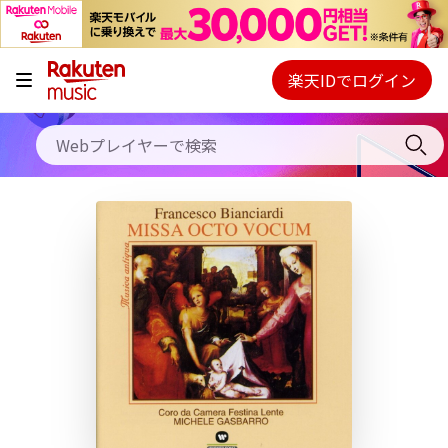
キャンペーン
料金プラン
楽天IDでログイン
Webプレイヤー
使い方
ご契約内容の確認・変更
ヘルプ
初回30日間無料お試し