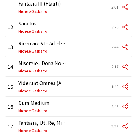
Fantasia III (Flauti)
11
2:01
Michele Gasbarro
Sanctus
12
3:26
Michele Gasbarro
Ricercare VI - Ad Elevationem (Organo)
13
2:44
Michele Gasbarro
Miserere...Dona Nobis Pacem (Agnus Dei)
14
2:17
Michele Gasbarro
Viderunt Omnes (Ad Communionem)
15
1:42
Michele Gasbarro
Dum Medium
16
2:46
Michele Gasbarro
Fantasia, Ut, Re, Mi, Fa,Sol, La (Flauti)
17
2:25
Michele Gasbarro