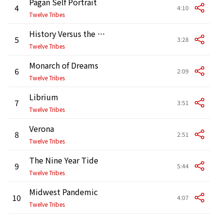
Pagan Self Portrait
4
4:10
Twelve Tribes
History Versus the Pavement
5
3:28
Twelve Tribes
Monarch of Dreams
6
2:09
Twelve Tribes
Librium
7
3:51
Twelve Tribes
Verona
8
2:51
Twelve Tribes
The Nine Year Tide
9
5:44
Twelve Tribes
Midwest Pandemic
10
4:07
Twelve Tribes