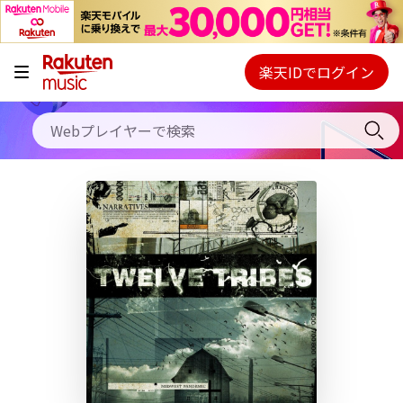
キャンペーン
料金プラン
楽天IDでログイン
Webプレイヤー
使い方
ご契約内容の確認・変更
ヘルプ
初回30日間無料お試し