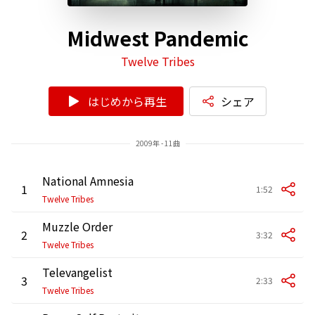
Midwest Pandemic
Twelve Tribes
はじめから再生
シェア
2009年 - 11曲
National Amnesia
1
1:52
Twelve Tribes
Muzzle Order
2
3:32
Twelve Tribes
Televangelist
3
2:33
Twelve Tribes