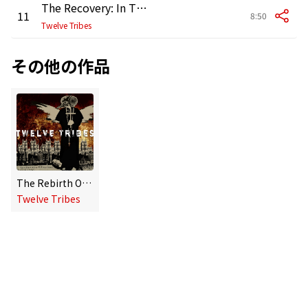
The Recovery: In Three Parts - I. God Bless You, Good Thief - II. Towers and Vectors - III. Bridge to the Sun
11
8:50
Twelve Tribes
その他の作品
The Rebirth Of Tragedy
Twelve Tribes