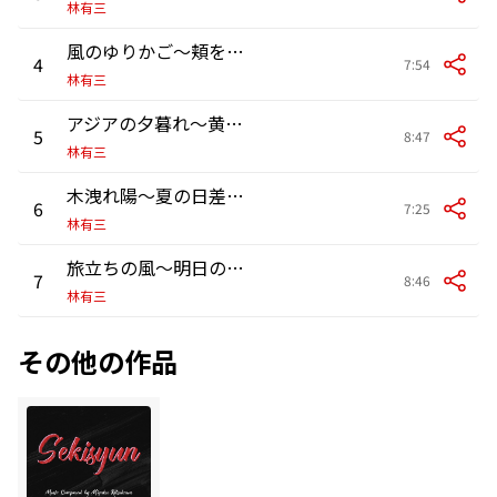
林有三
風のゆりかご〜頬をなでるそよ風
4
7:54
林有三
アジアの夕暮れ〜黄昏の風はやさしく
5
8:47
林有三
木洩れ陽〜夏の日差しを浴びて
6
7:25
林有三
旅立ちの風〜明日の私へ出会う旅
7
8:46
林有三
その他の作品