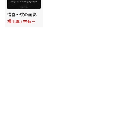
惜春～桜の面影
橘川琢 / 林有三