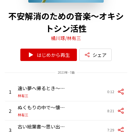
不安解消のための音楽～オキシ
トシン活性
橘川琢/林有三
はじめから再生
シェア
2023年 - 7曲
遠い夢へ帰るとき〜心のふるさとへ
1
0:12
林有三
ぬくもりの中で～懐かしい幸せに包まれて
2
8:21
林有三
古い絵葉書〜思い出のしおり
3
7:29