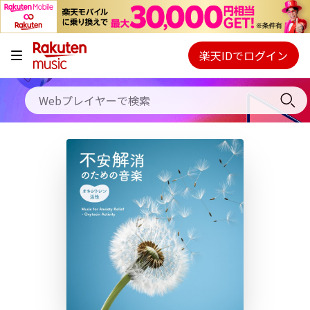
キャンペーン
料金プラン
楽天IDでログイン
Webプレイヤー
使い方
ご契約内容の確認・変更
ヘルプ
初回30日間無料お試し