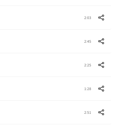
2:03
2:45
2:25
1:28
2:51