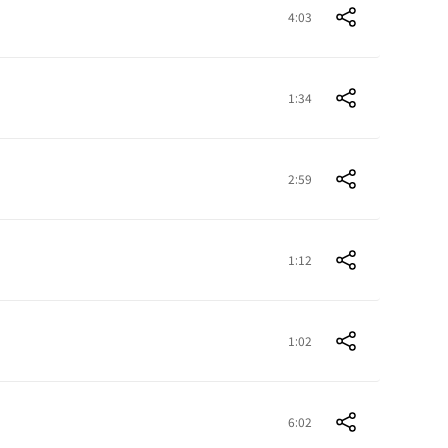
4:03
1:34
2:59
1:12
1:02
6:02