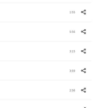
1:55
5:56
3:15
3:59
2:56