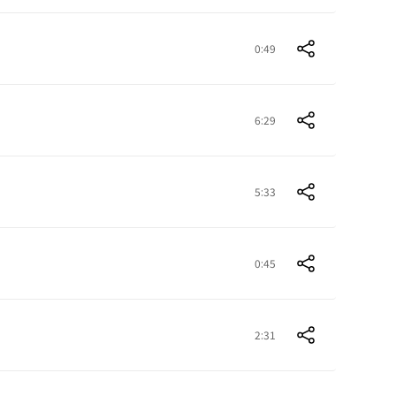
0:49
6:29
5:33
0:45
2:31