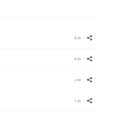
6:16
6:10
2:40
1:20