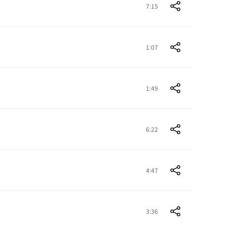
7:15
1:07
1:49
6:22
4:47
3:36