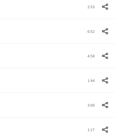
2:53
6:52
4:58
1:44
3:06
1:17