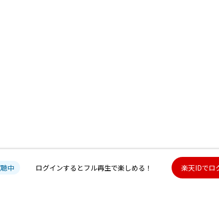
試聴中
ログインするとフル再生で楽しめる！
楽天IDでロ