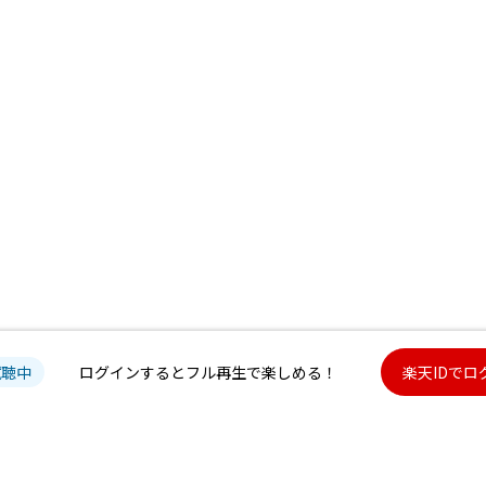
試聴中
ログインするとフル再生で楽しめる！
楽天IDでロ