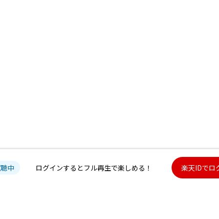
試聴中
ログインするとフル再生で楽しめる！
楽天IDでロ