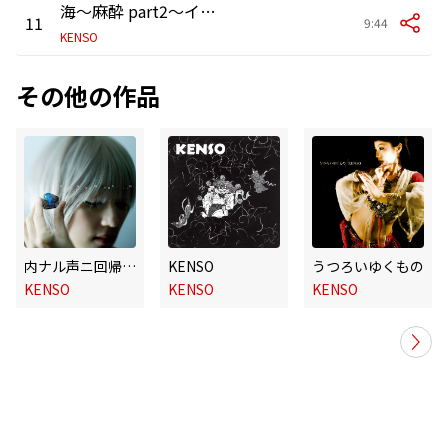
海～麻酔 part2～インスマウスの影
11
9:44
KENSO
その他の作品
内ナル声ニ回帰セヨ
KENSO
うつろいゆくもの
KENSO
KENSO
KENSO