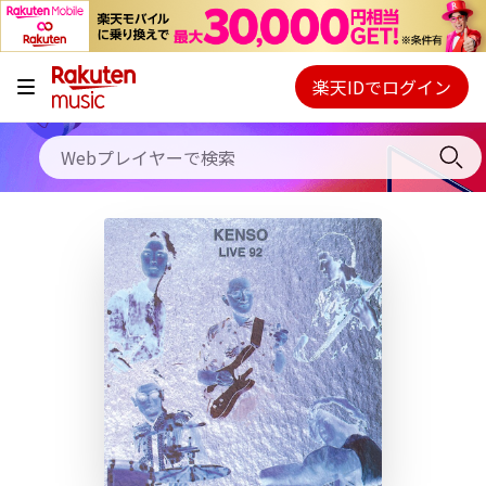
キャンペーン
料金プラン
楽天IDでログイン
Webプレイヤー
使い方
ご契約内容の確認・変更
ヘルプ
初回30日間無料お試し