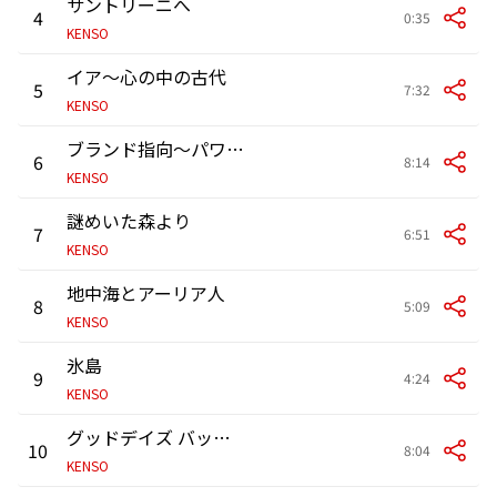
サントリーニへ
4
0:35
KENSO
イア～心の中の古代
5
7:32
KENSO
ブランド指向～パワー・オブ・ザ・グローリー～美深
6
8:14
KENSO
謎めいた森より
7
6:51
KENSO
地中海とアーリア人
8
5:09
KENSO
氷島
9
4:24
KENSO
グッドデイズ バッドデイズ
10
8:04
KENSO