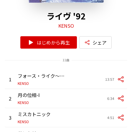
ライヴ '92
KENSO
はじめから再生
シェア
11曲
フォース・ライク～月夜舟行～時の意味
1
13:57
KENSO
月の位相-Ⅰ
2
6:34
KENSO
ミスカトニック
3
4:51
KENSO