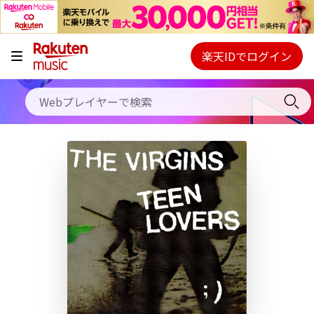
キャンペーン
料金プラン
楽天IDでログイン
Webプレイヤー
使い方
ご契約内容の確認・変更
ヘルプ
初回30日間無料お試し