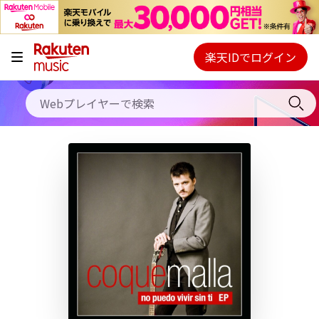
キャンペーン
料金プラン
楽天IDでログイン
Webプレイヤー
使い方
ご契約内容の確認・変更
ヘルプ
初回30日間無料お試し