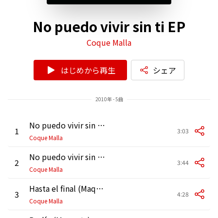
No puedo vivir sin ti EP
Coque Malla
はじめから再生
シェア
2010年 - 5曲
No puedo vivir sin ti (Versión Ikea)
1
3:03
Coque Malla
No puedo vivir sin ti (Versión Acustica)
2
3:44
Coque Malla
Hasta el final (Maqueta)
3
4:28
Coque Malla