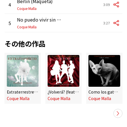
Berlín (Maqueta)
4
3:09
Coque Malla
No puedo vivir sin ti (Versión Banda)
5
3:27
Coque Malla
その他の作品
Extraterrestre (feat. Dani Fernández)
¿Volverá? (feat. Dani Martín, Rulo y la Contrabanda)
Como los gatos salvajes (En directo)
Coque Malla
Coque Malla
Coque Malla