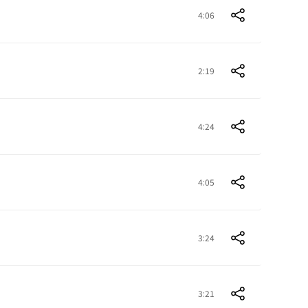
4:06
2:19
4:24
4:05
3:24
3:21