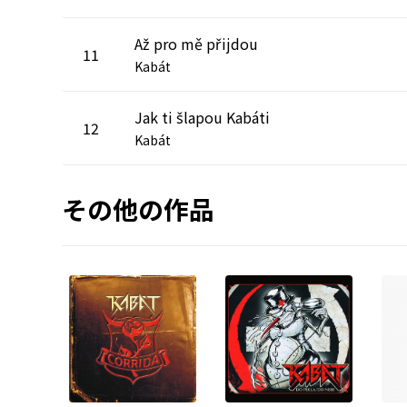
Až pro mě přijdou
11
Kabát
Jak ti šlapou Kabáti
12
Kabát
その他の作品