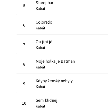
Starej bar
5
Kabát
Colorado
6
Kabát
Ou jipi jé
7
Kabát
Moje holka je Batman
8
Kabát
Kdyby ženský nebyly
9
Kabát
Sem klidnej
10
Kabát