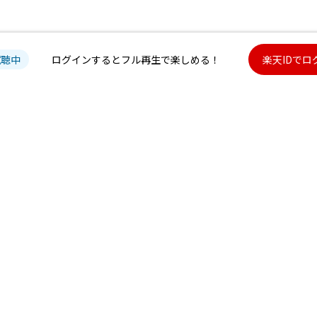
試聴中
ログインするとフル再生で楽しめる！
楽天IDでロ