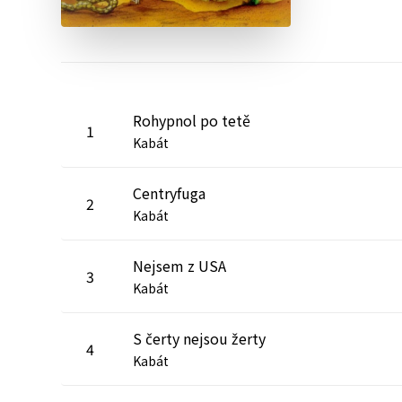
Rohypnol po tetě
1
Kabát
Centryfuga
2
Kabát
Nejsem z USA
3
Kabát
S čerty nejsou žerty
4
Kabát