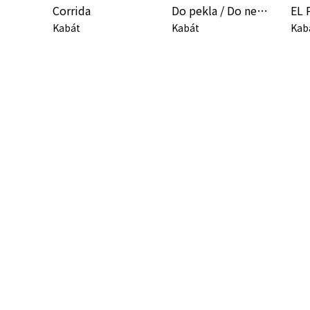
Corrida
Do pekla / Do nebe
EL 
Kabát
Kabát
Kab