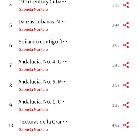
19th Century Cuban Dances: No. 3, Impromptu
4
1:33
Gabriela Montero
Danzas cubanas: No. 4, ¿Porqué te vas?
5
2:44
Gabriela Montero
Soñando contigo (Improvisation)
6
3:08
Gabriela Montero
Andalucía: No. 4, Gitanerías
7
1:43
Gabriela Montero
Andalucía: No. 6, Malagueña
8
3:57
Gabriela Montero
Andalucía: No. 1, Córdoba
9
3:28
Gabriela Montero
Texturas de la Gran Sabana (Improvisation)
10
4:02
Gabriela Montero