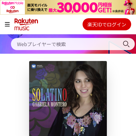
キャンペーン
料金プラン
楽天IDでログイン
Webプレイヤー
使い方
ご契約内容の確認・変更
ヘルプ
初回30日間無料お試し