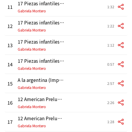
17 Piezas infantiles: No. 12, Angelito negro
11
1:32
Gabriela Montero
17 Piezas infantiles: No. 1, Ancestro 1. Indian
12
1:22
Gabriela Montero
17 Piezas infantiles: No. 2, Ancestro 2. Spanish
13
1:12
Gabriela Montero
17 Piezas infantiles: No. 17, Toccatina
14
0:57
Gabriela Montero
A la argentina (Improvisation)
15
2:57
Gabriela Montero
12 American Preludes, Op. 12: No. 10, Pastoral
16
2:26
Gabriela Montero
12 American Preludes, Op. 12: No. 12, Danza criolla
17
1:28
Gabriela Montero