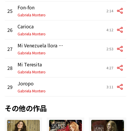
Fon-fon
25
2:14
Gabriela Montero
Carioca
26
4:12
Gabriela Montero
Mi Venezuela llora (Improvisation)
27
2:53
Gabriela Montero
Mi Teresita
28
4:27
Gabriela Montero
Joropo
29
3:11
Gabriela Montero
その他の作品