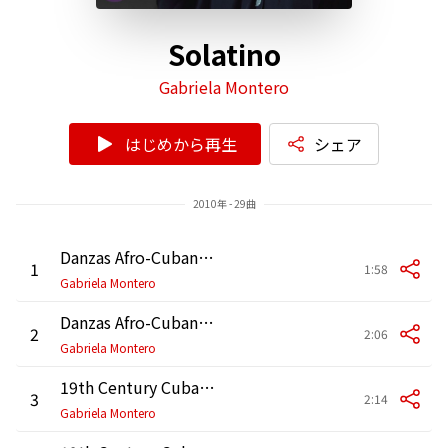
Solatino
Gabriela Montero
はじめから再生
シェア
2010年 - 29曲
Danzas Afro-Cubanas: No. 6, La comparsa
1
1:58
Gabriela Montero
Danzas Afro-Cubanas: No. 3, ...Y la negra bailaba !
2
2:06
Gabriela Montero
19th Century Cuban Dances: No. 2, A la antigua
3
2:14
Gabriela Montero