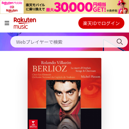
キャンペーン
料金プラン
楽天IDでログイン
Webプレイヤー
使い方
ご契約内容の確認・変更
ヘルプ
初回30日間無料お試し