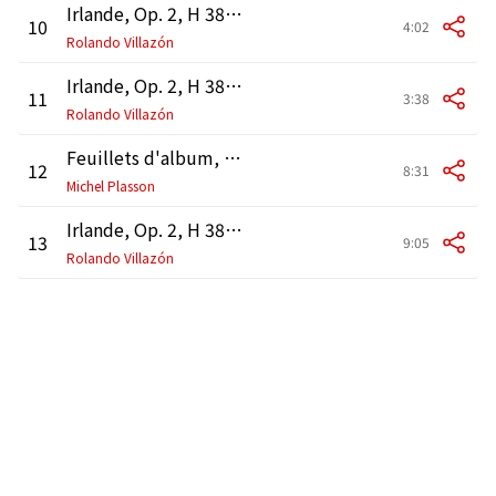
Irlande, Op. 2, H 38: III. Chant guerrier, H 41
10
4:02
Rolando Villazón
Irlande, Op. 2, H 38: V. Chanson à boire, H 43
11
3:38
Rolando Villazón
Feuillets d'album, Op. 9, H 121: III. Chant des chemins de fer, H 110
12
8:31
Michel Plasson
Irlande, Op. 2, H 38: VI. Chant sacré, H 44a
13
9:05
Rolando Villazón