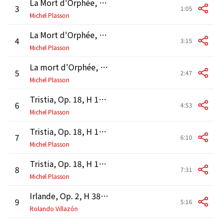
La Mort d'Orphée, H. 25: III. "Quels cris affreux se font entendre ?" (Tenor)
3
1:05
Michel Plasson
La Mort d'Orphée, H. 25: IV. "Ô Dieu puissant, fils de Latone ... Ô Bacchus Evoé !" (Tenor, Chorus)
4
3:15
Michel Plasson
La mort d'Orphée, H 25: V. Tableau musical
5
2:47
Michel Plasson
Tristia, Op. 18, H 119: I. Méditation religieuse, H 56b
6
4:53
Michel Plasson
Tristia, Op. 18, H 119: II. La mort d'Ophélie, H 92a
7
6:10
Michel Plasson
Tristia, Op. 18, H 119: III. Marche funèbre pour la dernière scène d'Hamlet, H 103
8
7:31
Michel Plasson
Irlande, Op. 2, H 38: VI bis. Chant sacré, H 44b
9
5:16
Rolando Villazón