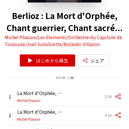
Berlioz : La Mort d'Orphée,
Chant guerrier, Chant sacré...
Michel Plasson/Les Elements/Orchestre du Capitole de
Toulouse/Joël Suhubiette/Rolando Villazon
はじめから再生
シェア
2010年 - 13曲
La Mort d'Orphée, H. 25: I. Introduction
1
2:26
Michel Plasson
La Mort d'Orphée, H. 25: II. "Prêtresses de Bacchus ... Ô seul bien qui me reste !" (Tenor)
2
4:18
Michel Plasson