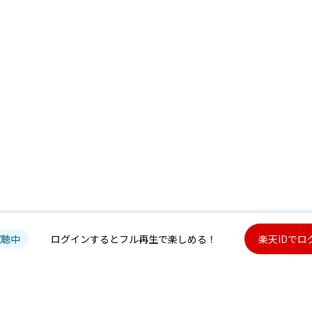
試聴中
ログインするとフル再生で楽しめる！
楽天IDでロ