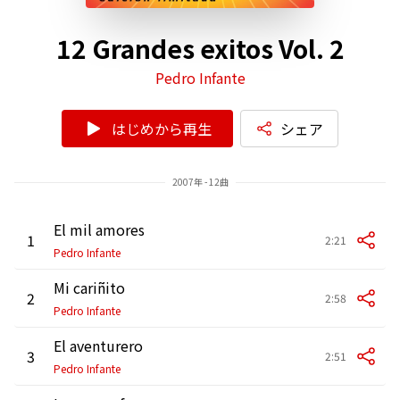
12 Grandes exitos Vol. 2
Pedro Infante
はじめから再生
シェア
2007年 - 12曲
El mil amores
1
2:21
Pedro Infante
Mi cariñito
2
2:58
Pedro Infante
El aventurero
3
2:51
Pedro Infante