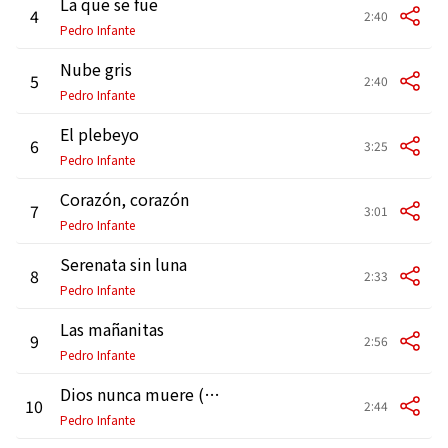
La que se fue
4
2:40
Pedro Infante
Nube gris
5
2:40
Pedro Infante
El plebeyo
6
3:25
Pedro Infante
Corazón, corazón
7
3:01
Pedro Infante
Serenata sin luna
8
2:33
Pedro Infante
Las mañanitas
9
2:56
Pedro Infante
Dios nunca muere (Ver. original)
10
2:44
Pedro Infante