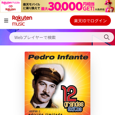
キャンペーン
料金プラン
楽天IDでログイン
Webプレイヤー
使い方
ご契約内容の確認・変更
ヘルプ
初回30日間無料お試し