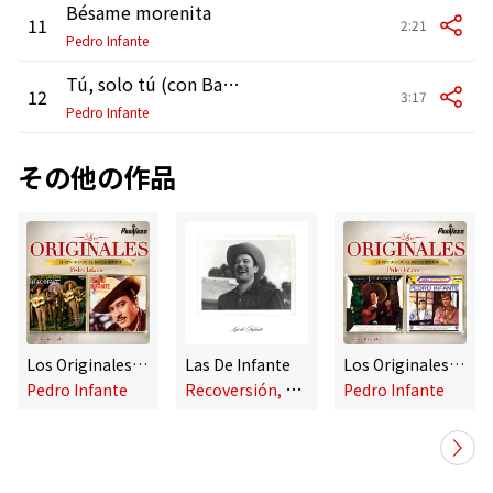
Bésame morenita
11
2:21
Pedro Infante
Tú, solo tú (con Banda El Recodo)
12
3:17
Pedro Infante
その他の作品
Los Originales Vol. 7
Las De Infante
Los Originales Vol. 3
R
ecoversión, Pedro Infante
Pedro Infante
Pedro Infante