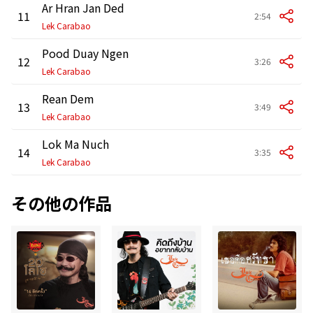
Ar Hran Jan Ded
11
2:54
Lek Carabao
Pood Duay Ngen
12
3:26
Lek Carabao
Rean Dem
13
3:49
Lek Carabao
Lok Ma Nuch
14
3:35
Lek Carabao
その他の作品