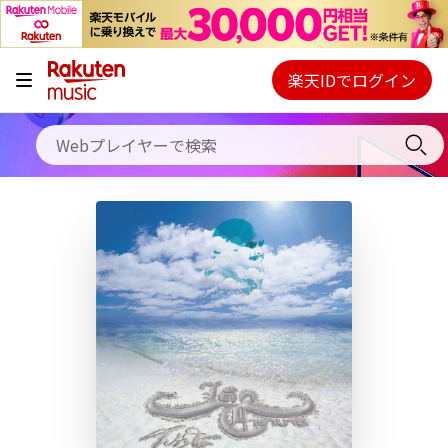
キャンペーン
料金プラン
楽天IDでログイン
Webプレイヤー
使い方
ご契約内容の確認・変更
ヘルプ
初回30日間無料お試し