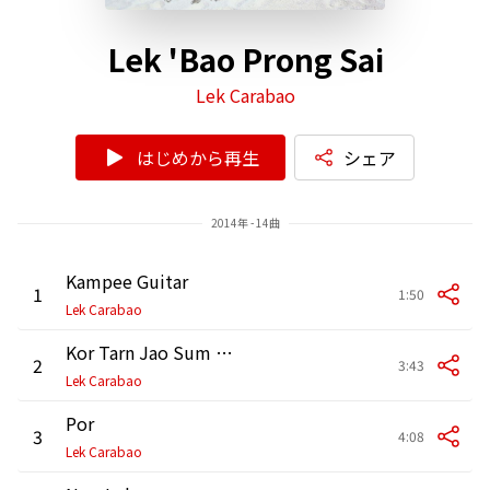
Lek 'Bao Prong Sai
Lek Carabao
はじめから再生
シェア
2014年 - 14曲
Kampee Guitar
1
1:50
Lek Carabao
Kor Tarn Jao Sum Run
2
3:43
Lek Carabao
Por
3
4:08
Lek Carabao