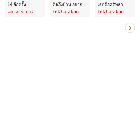
14 อีกครั้ง
คิดถึงบ้าน อยากกลับบ้าน
เธอคือศรัทธา
เล็ก คาราบาว
Lek Carabao
Lek Carabao