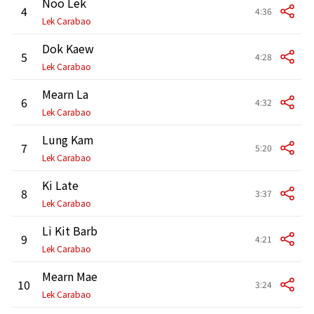
Noo Lek
4
4:36
Lek Carabao
Dok Kaew
5
4:28
Lek Carabao
Mearn La
6
4:32
Lek Carabao
Lung Kam
7
5:20
Lek Carabao
Ki Late
8
3:37
Lek Carabao
Li Kit Barb
9
4:21
Lek Carabao
Mearn Mae
10
3:24
Lek Carabao