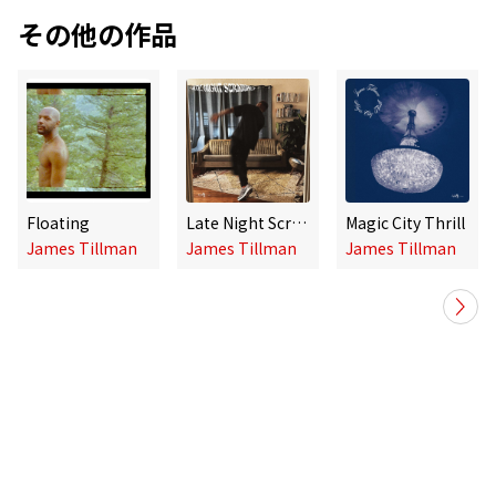
その他の作品
Floating
Late Night Scramble / Lite
Magic City Thrill
James Tillman
James Tillman
James Tillman