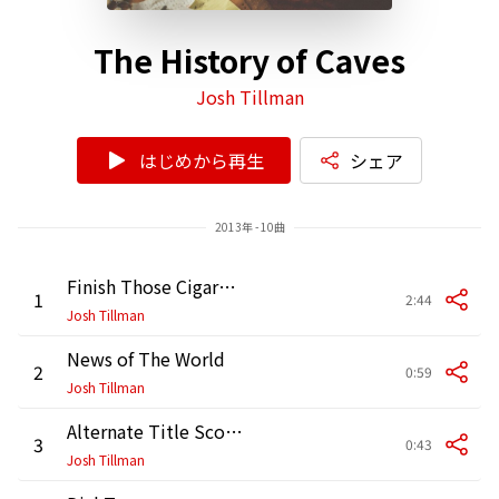
The History of Caves
Josh Tillman
はじめから再生
シェア
2013年 - 10曲
Finish Those Cigarettes & Go To Bed
1
2:44
Josh Tillman
News of The World
2
0:59
Josh Tillman
Alternate Title Score 777
3
0:43
Josh Tillman