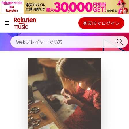
キャンペーン
料金プラン
楽天IDでログイン
Webプレイヤー
使い方
ご契約内容の確認・変更
ヘルプ
初回30日間無料お試し