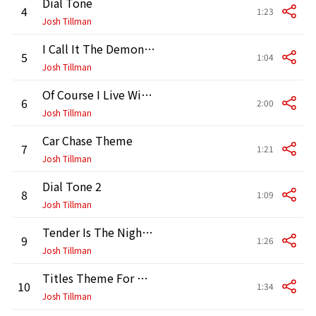
Dial Tone
4
1:23
Josh Tillman
I Call It The Demon Tree
5
1:04
Josh Tillman
Of Course I Live With Them
6
2:00
Josh Tillman
Car Chase Theme
7
1:21
Josh Tillman
Dial Tone 2
8
1:09
Josh Tillman
Tender Is The Night in Paperback
9
1:26
Josh Tillman
Titles Theme For Boy Voices
10
1:34
Josh Tillman