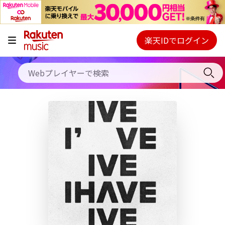
キャンペーン
料金プラン
楽天IDでログイン
Webプレイヤー
使い方
ご契約内容の確認・変更
ヘルプ
初回30日間無料お試し