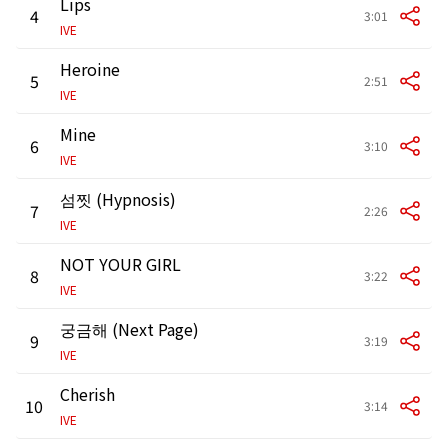
Lips
4
3:01
IVE
Heroine
5
2:51
IVE
Mine
6
3:10
IVE
섬찟 (Hypnosis)
7
2:26
IVE
NOT YOUR GIRL
8
3:22
IVE
궁금해 (Next Page)
9
3:19
IVE
Cherish
10
3:14
IVE