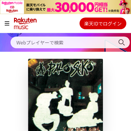
キャンペーン
料金プラン
楽天IDでログイン
Webプレイヤー
使い方
ご契約内容の確認・変更
ヘルプ
初回30日間無料お試し