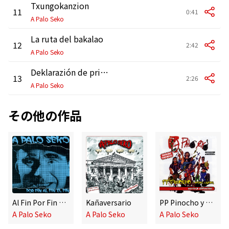
Txungokanzion
11
0:41
A Palo Seko
La ruta del bakalao
12
2:42
A Palo Seko
Deklarazión de prinzipios
13
2:26
A Palo Seko
その他の作品
Al Fin Por Fin El Fin
Kañaversario
PP Pinocho y otros éxitos
A Palo Seko
A Palo Seko
A Palo Seko