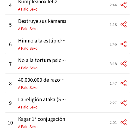
Kumpleañox feliz
4
2:44
A Palo Seko
Destruye sus kámaras
5
1:18
A Palo Seko
Himno a la estúpida alegría
6
1:46
A Palo Seko
No a la tortura psicológica, no al regreso de los pecos
7
3:18
A Palo Seko
40.000.000 de razones
8
1:47
A Palo Seko
La religión ataka (Síndrome tóxico)
9
2:27
A Palo Seko
Kagar 1ª conjugación
10
2:01
A Palo Seko