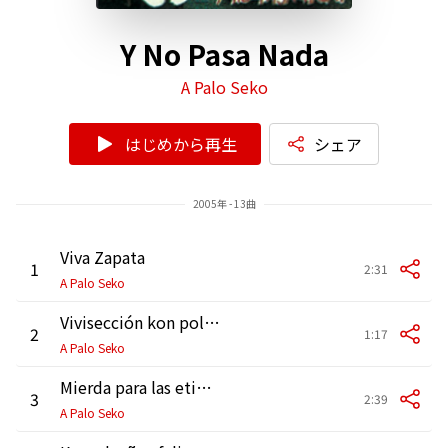
Y No Pasa Nada
A Palo Seko
はじめから再生
シェア
2005年 - 13曲
Viva Zapata
1
2:31
A Palo Seko
Vivisección kon politikos
2
1:17
A Palo Seko
Mierda para las etiketas
3
2:39
A Palo Seko