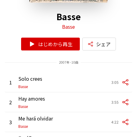
Basse
Basse
はじめから再生
シェア
2007年 - 10曲
Solo crees
1
3:05
Basse
Hay amores
2
3:55
Basse
Me hará olvidar
3
4:22
Basse