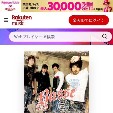
キャンペーン
料金プラン
楽天IDでログイン
Webプレイヤー
使い方
ご契約内容の確認・変更
ヘルプ
初回30日間無料お試し