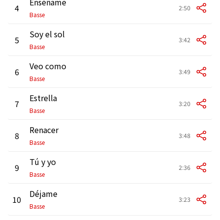
Enséñame
4
2:50
Basse
Soy el sol
5
3:42
Basse
Veo como
6
3:49
Basse
Estrella
7
3:20
Basse
Renacer
8
3:48
Basse
Tú y yo
9
2:36
Basse
Déjame
10
3:23
Basse