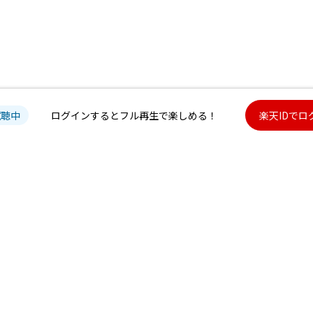
試聴中
ログインするとフル再生で楽しめる！
楽天IDでロ