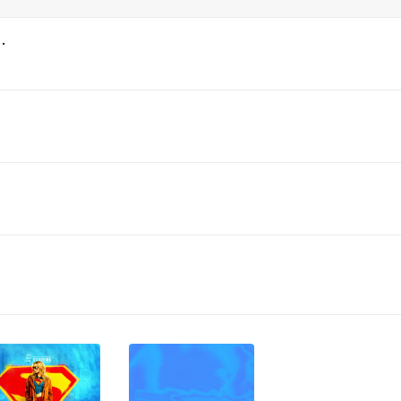
e and the lamppost)