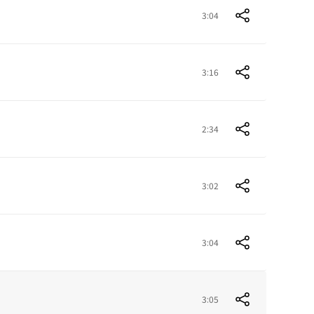
3:04
3:16
2:34
3:02
3:04
3:05