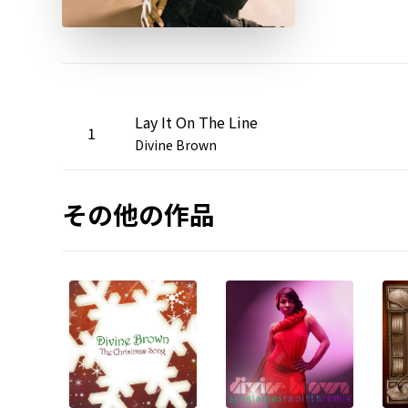
Lay It On The Line
1
Divine Brown
その他の作品