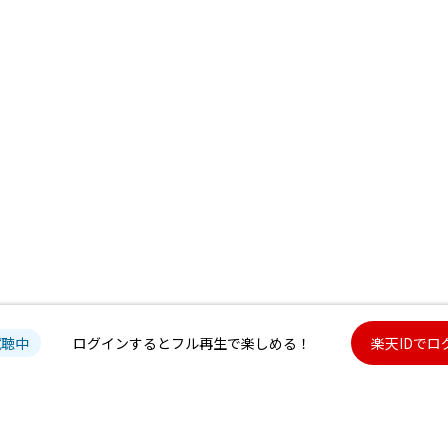
試聴中
ログインするとフル再生で楽しめる！
楽天IDでロ