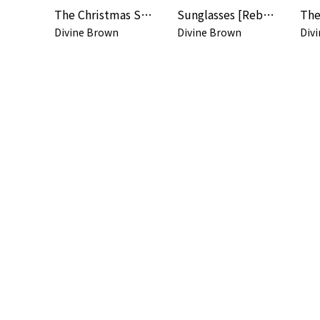
The Christmas Song
Sunglasses [Rebirth Remix] [Produced by Demacio "Demo" Castellon and Vincent D Pasquale for The Demolition Crew]
Divine Brown
Divine Brown
Div