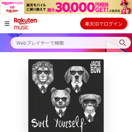
キャンペーン
料金プラン
楽天IDでログイン
Webプレイヤー
使い方
ご契約内容の確認・変更
ヘルプ
初回30日間無料お試し