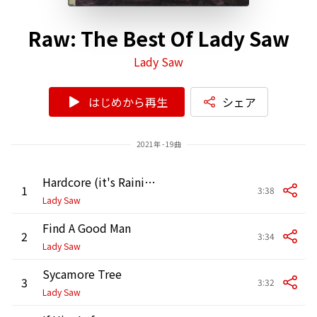
Raw: The Best Of Lady Saw
Lady Saw
はじめから再生
シェア
2021年 - 19曲
Hardcore (it's Raining)
1
3:38
Lady Saw
Find A Good Man
2
3:34
Lady Saw
Sycamore Tree
3
3:32
Lady Saw