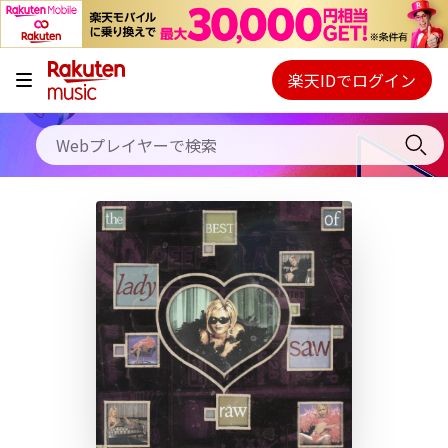
キャンペーン
料金プラン
楽天IDでログイン
Webプレイヤー
使い方
ご契約内容の確認・変更
ヘルプ
初回30日間無料お試し