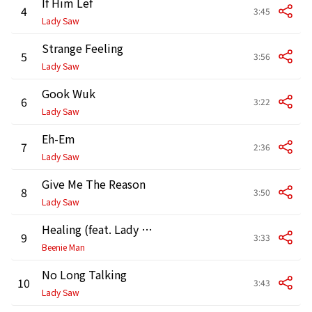
If Him Lef
4
3:45
Lady Saw
Strange Feeling
5
3:56
Lady Saw
Gook Wuk
6
3:22
Lady Saw
Eh-Em
7
2:36
Lady Saw
Give Me The Reason
8
3:50
Lady Saw
Healing (feat. Lady Saw)
9
3:33
Beenie Man
No Long Talking
10
3:43
Lady Saw