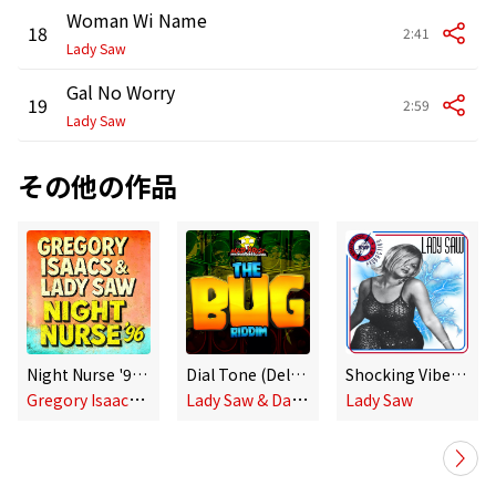
Woman Wi Name
18
2:41
Lady Saw
Gal No Worry
19
2:59
Lady Saw
その他の作品
Night Nurse '96 (Alternate Mixes)
Dial Tone (Deluxe Edition)
Shocking Vibes Presents: Lady Saw
G
regory Isaacs, Lady Saw
L
ady Saw & Dave Kelly
Lady Saw