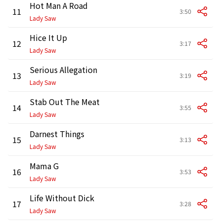
Hot Man A Road
11
3:50
Lady Saw
Hice It Up
12
3:17
Lady Saw
Serious Allegation
13
3:19
Lady Saw
Stab Out The Meat
14
3:55
Lady Saw
Darnest Things
15
3:13
Lady Saw
Mama G
16
3:53
Lady Saw
Life Without Dick
17
3:28
Lady Saw