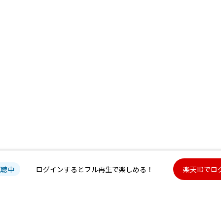
試聴中
ログインするとフル再生で楽しめる！
楽天IDでロ