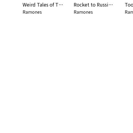
Weird Tales of The Ramones (1976 - 1996)
Rocket to Russia (Expanded 2005 Remaster)
Too
Ramones
Ramones
Ram