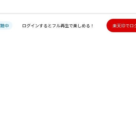
試聴中
ログインするとフル再生で楽しめる！
楽天IDでロ