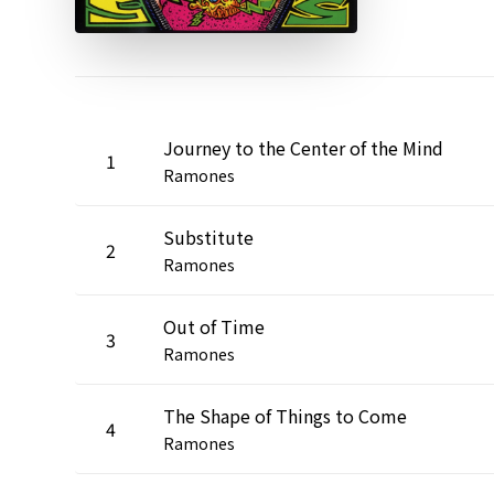
Journey to the Center of the Mind
1
Ramones
Substitute
2
Ramones
Out of Time
3
Ramones
The Shape of Things to Come
4
Ramones