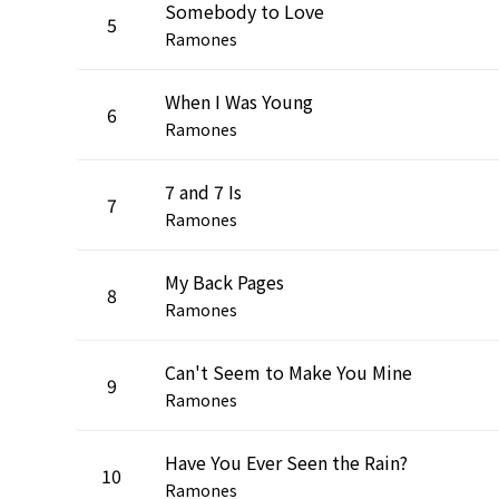
Somebody to Love
5
Ramones
When I Was Young
6
Ramones
7 and 7 Is
7
Ramones
My Back Pages
8
Ramones
Can't Seem to Make You Mine
9
Ramones
Have You Ever Seen the Rain?
10
Ramones