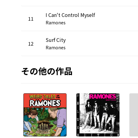
I Can't Control Myself
11
Ramones
Surf City
12
Ramones
その他の作品