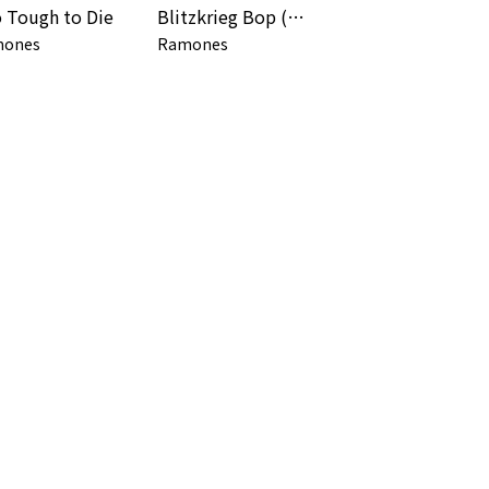
 Tough to Die
Blitzkrieg Bop (Live at Top Rank, Birmingham, Warwickshire, 12/28/77)
ones
Ramones