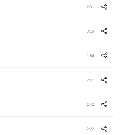
2:31
3:15
1:50
2:27
2:42
2:22