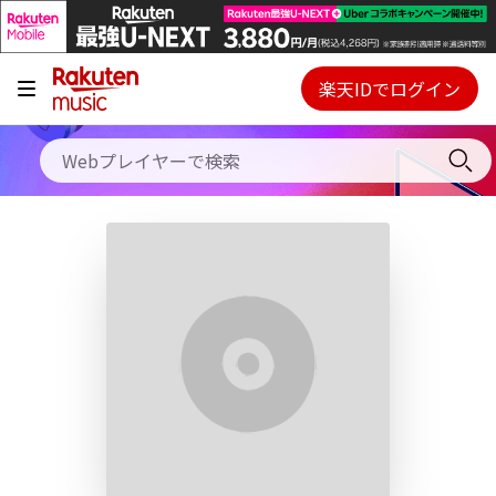
キャンペーン
料金プラン
楽天IDでログイン
Webプレイヤー
使い方
ご契約内容の確認・変更
ヘルプ
初回30日間無料お試し