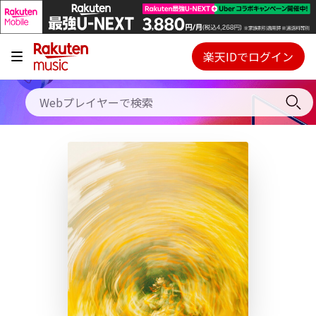
キャンペーン
料金プラン
楽天IDでログイン
Webプレイヤー
使い方
ご契約内容の確認・変更
ヘルプ
初回30日間無料お試し